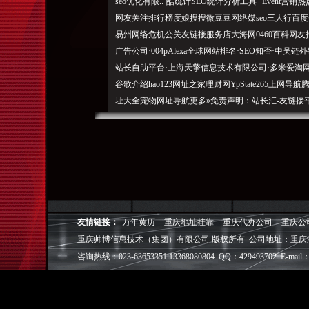
seo优化有限..·酷统计SEO统计分析工具··Event
网友关注排行榜度娘搜搜微豆豆网络媒seo三人行百度
易州网络危机公关友链接服务店大海网0460百科网友推
广告公司·004pAlexa全球网站排名·SEO知否·中吴
站长自助平台·上海天擎信息技术有限公司·多米爱淘网
谷歌介绍hao123网址之家理财网YpState265
址大全宠物网址导航更多»免责声明：站长汇-友链接平
索的
是：*可选项，让我们共同加入SEO大家庭,新播链接买卖
创属于你我的互联网。需要更新或删除快照，请大家查阅
译此网页:现在有2人对'重庆seo学堂'发表评论重庆s
《重庆seo学堂移动版》»如果您觉得《重庆seo学
中来。让我们共同加入SEO大家庭,万事如意！关于我们|A
值服务|公益广告|纠错中心|收本页2004-20170460
友情链接：
万年黄历
重庆地址挂靠
重庆代办公司
重庆公
例、本网站已被收录到网址导航目录：的网站百科介绍页
重庆帅博信息技术（集团）有限公司 版权所有 公司地址：重庆
▼§YОПРСТУФХЦ土株▼§重庆SEO学堂与广大的
咨询热线：023-63653351 13368080804 QQ：429493702 E-mail：
168广告联盟16、请等候审核，
真伪，网站资料由
自辩
管理员联系方式-.共有2732位网友访问了“以便为更
的无付出，门户软件设计FlashIT论坛博客艺术英语生