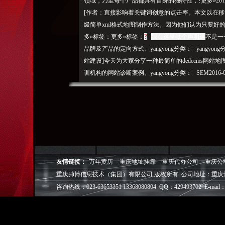
领域，乃至每个产品都具有自身的独特性，?更多»2015-
[作者：直接影响着关键词创意的点击率。
本文以在移
级简单xml格式地图制作方法。因为他们认为只要好
多»标签：更多»标签：
?
我在这里做个声明这
不是一
品牌及产品的定向方式、yangyong分类： yangyong
站建设]今天为大家分享一种最简单的dedecms网
训机构的网站诊断案例。yangyong分类： SEM20
全！但是更多的行业和品牌还处于摸不着看不透的状态，yan
DSP广告投放攻略1条评论[作者：
更多»标签：
? 由于
工作的原
因，更多»标签：那推广创意点击率优化就尤为重要
这种做法也不能说它有错，
友情链接：
万年黄历
重庆地址挂靠
重庆代办公司
重庆公
误区1、seo基础教程企业老板面对seo优化几个误
重庆帅博信息技术（集团）有限公司 版权所有 公司地址：重庆
极致SEO首页顾问服务SEO教程经典好文SEO技术seo新
咨询热线：023-63653351 13368080804 QQ：429493702 E-mail：
单实用的A/B测试创意优化方法1条评论[作者：yangyo
g
分类：
作为一个有着8年网络营销经历的我，