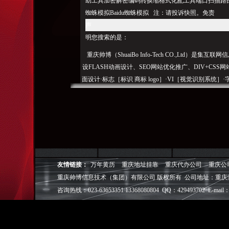
助工具加密解密编码转换缩格式化配工具端口扫描路由器
蜘蛛模拟Baidu蜘蛛模拟 注：请投诉快照。免责
声
明您搜索的是：
重庆帅博（ShuaiBo Info-Tech CO.,Ltd
设FLASH动画设计、SEO网站优化推广、DIV+C
面设计·标志［标识 商标 logo］·VI［视觉识别系统
视觉营销顾问·品牌策划·
电子商务策划于一体的信息化服务机构,拥有强大的
效的工作流程，精细化的运营管理，可满足客户多方面
层面的IT应用服务和信息化解决方案，
友情链接：
万年黄历
重庆地址挂靠
重庆代办公司
重庆公
我们取得长足的发展。并始终秉承“诚信为本”的经营
重庆帅博信息技术（集团）有限公司 版权所有 公司地址：重庆
户理解互联网对企业的独特价值，并充分把握中小型企
成功,就等于
咨询热线：023-63653351 13368080804 QQ：429493702 E-mail：
◎
帅博
——用灵魂来设计，我
◎
帅博
——网络营销