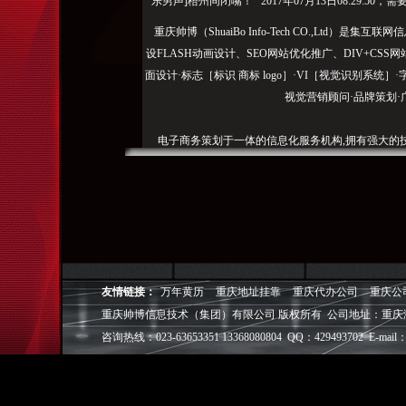
乐男声]梧州同闭嘴！ 2017年07月13日08:29:50
重庆帅博（ShuaiBo Info-Tech CO.,Ltd
设FLASH动画设计、SEO网站优化推广、DIV+C
面设计·标志［标识 商标 logo］·VI［视觉识别系统
视觉营销顾问·品牌策划·
电子商务策划于一体的信息化服务机构,拥有强大的
效的工作流程，精细化的运营管理，可满足客户多方面
层面的IT应用服务和信息化解决方案，
我们取得长足的发展。并始终秉承“诚信为本”的经营
户理解互联网对企业的独特价值，并充分把握中小型企
成功,就等于
友情链接：
万年黄历
重庆地址挂靠
重庆代办公司
重庆公
重庆帅博信息技术（集团）有限公司 版权所有 公司地址：重庆
◎
帅博
——用灵魂来设计，我
◎
帅博
——网络营销
咨询热线：023-63653351 13368080804 QQ：429493702 E-mail：
◎
帅博
——专业的团队
◎
帅博
——让网站突显