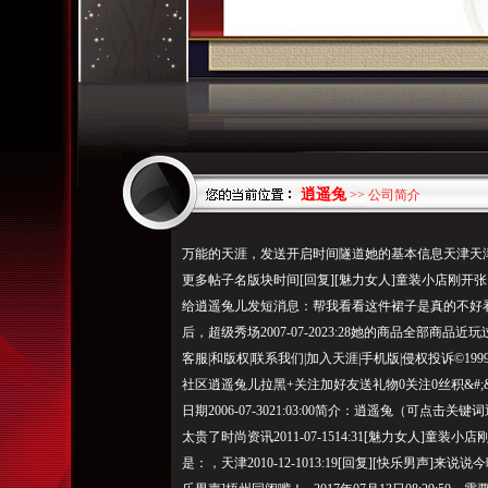
逍遥兔
>> 公司简介
万能的天涯，发送开启时间隧道她的基本信息天津天津19
更多帖子名版块时间[回复][魅力女人]童装小店刚开
给逍遥兔儿发短消息：帮我看看这件裙子是真的不好看还是太贵了
后，超级秀场2007-07-2023:28她的商品全部商
客服|和版权|联系我们|加入天涯|手机版|侵权投诉©19
社区逍遥兔儿拉黑+关注加好友送礼物0关注0丝积&#;&#;分18
日期2006-07-3021:03:00简介：逍遥兔（可
太贵了时尚资讯2011-07-1514:31[魅力女人]
是：，天津2010-12-1013:19[回复][快乐男声]来说说今