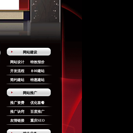
网站建设
网站设计
特效报价
开发流程
８00建站
简约建站
特惠建站
网站推广
推广资费
优化套餐
推广诀窍
百度推广
友情链接
重庆SEO