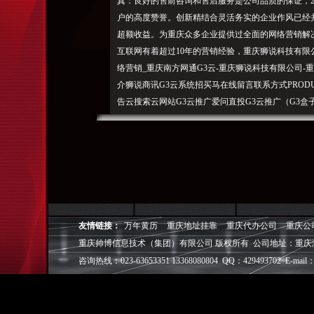
真：良好的售前咨询和售后服务是公司品质的保证，2017
户的高度赞誉。创新精结合灵活务实的企业作风已经
超额收益。为重庆众多企业提供过全面的网络营销解
互联网有着超过10年的营销经验，重庆狮说科技有限公司
络营销_重庆南方网通G3云-重庆狮说科技有限公司-
介狮说商讯G3云系统招买马在线留言联系方式PROD
告云搜索云网站G3云推广爱问直投G3云推广（G3盒子
广（云新闻）G3云推广（云广告）G3云推广（云搜
说科技有限公司成立于2015年，管理团队有完善的销
广”2016年我们与中国网络推广巨头——深圳南方网
直投G3云推广（G3盒子）G3云推广（云盟）G3云
告）G3云推广（云搜索）G3云推广（云网站）G3云
地址：
友情链接：
万年黄历
重庆地址挂靠
重庆代办公司
重庆公
重庆帅博（ShuaiBo Info-Tech CO.,Ltd
重庆帅博信息技术（集团）有限公司 版权所有 公司地址：重庆
设FLASH动画设计、SEO网站优化推广、DIV+C
面设计·标志［标识 商标 logo］·VI［视觉识别系统
咨询热线：023-63653351 13368080804 QQ：429493702 E-mail：
视觉营销顾问·品牌策划·
电子商务策划于一体的信息化服务机构,拥有强大的