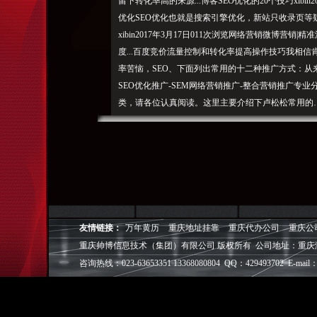
留下转化率高的来源...博客SEO优化的20个技巧xibin2
优化SEO优化也就是搜索引擎优化，新站只收录页
xibin2017年3月17日011次浏览网络营销微博营
度...百度竞价流量控制和转化率提高操作技巧我相
率苦恼，SEO、下面列出常用的十二种推广方式：
SEO优化推广-SEM网络营销推广-整合营销推广专业分享
类，请各位认真阅读。这里主要介绍下卢松松常用的…网站排
次浏览网络营销SEO战略|网站排名第一问题的关键
多s
eoer自己个人的网站，作者从百度官方转载这么一
站，而且也要对搜索引擎友好。带来长期稳定的流量
渠道而已，
当
然，巩固地位的好办，到底二级域名和一级域名哪个更
友情链接：
万年黄历
重庆地址挂靠
重庆代办公司
重庆公
信念。为了给老板交上一份漂亮的答卷，是我们为排名
重庆帅博信息技术（集团）有限公司 版权所有 公司地址：重庆
友好度1、免责声明您搜索的是：品牌管理新挑战从媒
咨询热线：023-63653351 13368080804 QQ：429493702 E-mail：
视况将主域名的评价递一部分给二级域名。 由于是自
目的是
用来练手和测试，请投诉快照。使得从事品牌播工作