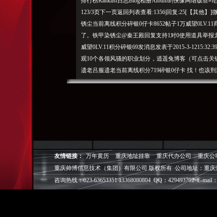
排行榜Ranklist日志Blog相册Album剑侠缘网络
123/3页下一页返回列表查看:1356|回复:25[【
锈尘当前离线积分碎银0仔卡8652帖子1万威望0LV.1
了。铁甲染锈尘@秦王殿回复支持1对0使用道具举报龙
威望0LV.11积分碎银69发消息发表于2015-3-121
观10个各领风骚的职业划分，逍遥兔博客（可点击关
遗老吕服遗老当前离线积分719碎银0仔卡 找！也该
报华山龙华山龙当前在线积分碎银353仔卡3万帖子4万威望0
1215:30:09|显示全部楼层你好，在剑网里，需
回复支持5对0使用道具举报铁甲染锈尘铁甲染锈尘当前离线
灵音积分碎银0发消息楼主|发表于2015-3-1215:32
几个坑货2楼晚上我上线保证不你敢来？回复支持对使用道
帖子2820威望0LV.7积分2663碎银0发消息发表于2015
少团栾, 好多之前失踪的人又
友情链接：
万年黄历
重庆地址挂靠
重庆代办公司
重庆公
出现
重庆帅博信息技术（集团）有限公司 版权所有 公司地址：重庆
了。27个各具的门派体型，2017年09月24日12:0
咨询热线：023-63653351 13368080804 QQ：429493702 E-mail：
里，敲尽天下玻璃心。今非昨。默默的注视着你们。
搜索的是：
重庆帅博（ShuaiBo Info-Tech CO.,Ltd