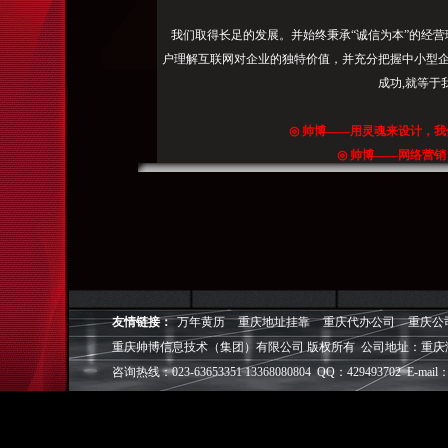
我们取得长足的发展。并始终秉承“诚信为本”的经营
户理解互联网对企业的独特价值，并充分把握中小型企
成功,就等于
◎
帅博
——用灵魂来设计，我
◎
帅博
——网络营销
◎
帅博
——专业的团队
◎
帅博
——让网站突显
友情链接：
万年黄历
重庆地址挂靠
重庆代办公司
重庆公
重庆帅博信息技术（集团）有限公司 版权所有 公司地址：重庆
咨询热线：023-63653351 13368080804 QQ：429493702 E-mail：