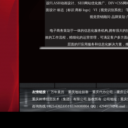
设FLASH动画设计、SEO网站优化推广、DIV+C
面设计·标志［标识 商标 logo］·VI［视觉识别系统
视觉营销顾问·品牌策划·
电子商务策划于一体的信息化服务机构,拥有强大的
效的工作流程，精细化的运营管理，可满足客户多方面
层面的IT应用服务和信息化解决方案，
我们取得长足的发展。并始终秉承“诚信为本”的经营
户理解互联网对企业的独特价值，并充分把握中小型企
成功,就等于
◎
帅博
——用灵魂来设计，我
友情链接：
万年黄历
重庆地址挂靠
重庆代办公司
重庆公
◎
帅博
——网络营销
重庆帅博信息技术（集团）有限公司 版权所有 公司地址：重庆
◎
帅博
——专业的团队
◎
帅博
——让网站突显
咨询热线：023-63653351 13368080804 QQ：429493702 E-mail：