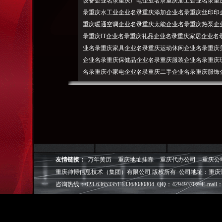
设备企业名录重庆广电企业名录重庆加工企业名录重
录重庆水工业企业名录重庆添加企业名录重庆丝印印
重庆暖通空调企业名录重庆太能企业名录重庆热泵企
录重庆IT企业名录重庆礼品企业名录重庆家居企业
业名录重庆家具企业名录重庆运动休闲企业名录重庆
企业名录重庆保健品企业名录重庆服装企业名录重庆
名录重庆小家电企业名录重庆二手企业名录重庆服饰
制鞋企业名录重庆珠宝企业名录重庆宠物企业名录重
业名录重庆生活服务企业名录重庆教育企业名录重庆
企业名录重庆物流企业名录重庆创业企业名录重庆展
录重庆项目企业名录重庆船舶企业名录重庆翻译企业
企业名录重庆化工企业名录重庆表面处理企业名录重
企业名录重庆石油企业名录重庆石材企业名录重庆橡
庆钢铁企业名录重庆皮革企业名录重庆陶瓷企业名录
友情链接：
万年黄历
重庆地址挂靠
重庆代办公司
重庆公
名录重庆养殖企业名录重庆食品机械企业名录重庆水
重庆帅博信息技术（集团）有限公司 版权所有 公司地址：重庆
录重庆水产养殖企业名录重庆农化企业名录重庆种子
咨询热线：023-63653351 13368080804 QQ：429493702 E-mail：
企业名录大全切换地区>九龙坡企业名录江北企业名
企业名录高新区企业名录大渡口企业名录北碚企业名
业名录璧山企业名录涪陵企业名录荣昌企业名录大足