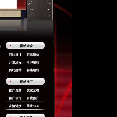
网站建设
网站设计
特效报价
开发流程
８00建站
简约建站
特惠建站
网站推广
推广资费
优化套餐
推广诀窍
百度推广
友情链接
重庆SEO