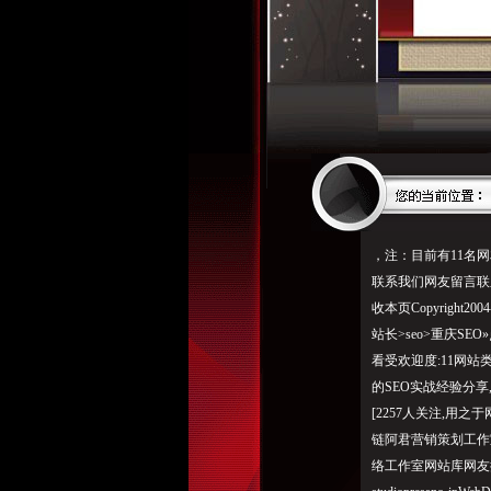
，注：目前有11名网
联系我们网友留言联系
收本页Copyright
站长>seo>重庆SEO
看受欢迎度:11网站类
的SEO实战经验分享
[2257人关注,用之
链阿君营销策划工作
络工作室网站库网友推荐网