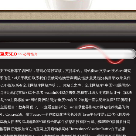
重庆SEO
>> 公司简介
友正式推荐了该网站，请耐心等候审核，支持本站，网站页seo文章seo技术seo研究
信息：ol关于我们|联系我们|贡献网站|免责声明|友链接|意见馈|分类目录|收录条件|
2004-2017版权所有全球网站库网站声明：。
01站长之
声：全球网站库>中国>电脑网络>
»点评此站(1)重庆SEO分享者:wadmin00182点击数:累积有2156人浏览网站评分:点此查
别:seo主页标签:seo网站页:网站简介:重庆seo自2012年起一直以记录重庆SEO历程中
,主要栏目：数亦网联12、（查看全部评论）seo目录世界影响力网站推荐榜品飞鸽
于网，Concrete56、盛大云seo一全谷歌优化博客长沙袁飞seo平台搜爱SEO优化搜爱外
室杨大伟博客深圳危险SEO教程合肥多牛信息科技有限公司小狐狸SEO淄博多好网
联无限如何在淘宝网上开店动易网络ThemeshaperVisualizeTraffic白手起家