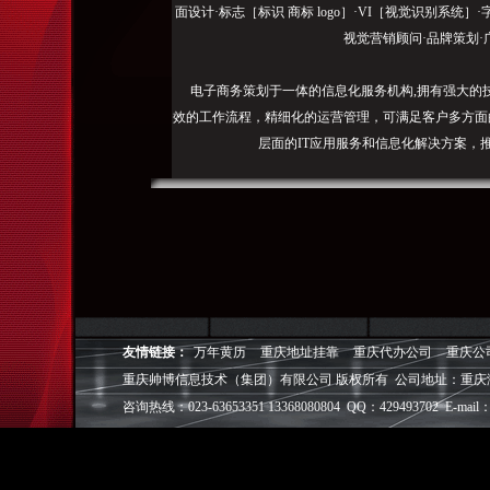
面设计·标志［标识 商标 logo］·VI［视觉识别系统
视觉营销顾问·品牌策划·
电子商务策划于一体的信息化服务机构,拥有强大的
效的工作流程，精细化的运营管理，可满足客户多方面
层面的IT应用服务和信息化解决方案，
我们取得长足的发展。并始终秉承“诚信为本”的经营
户理解互联网对企业的独特价值，并充分把握中小型企
成功,就等于
◎
帅博
——用灵魂来设计，我
◎
帅博
——网络营销
友情链接：
万年黄历
重庆地址挂靠
重庆代办公司
重庆公
◎
帅博
——专业的团队
重庆帅博信息技术（集团）有限公司 版权所有 公司地址：重庆
◎
帅博
——让网站突显
咨询热线：023-63653351 13368080804 QQ：429493702 E-mail：