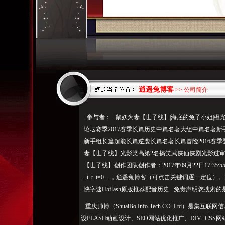
逍遥兔博客
>> 公司简介
参与者： 鼠妖为妻【世子线】|海底的兔子小姐|橙
论坛赛季2017赛季长篇历史中篇名著大组中篇名著
新手组长篇超能长篇逆袭长篇名著长篇冒险2016赛季
妻【世子线】光影类高第2名搞笑武侠仙侠剧光影过审
【世子线】创作团队创作者：2017年09月22日17:3
_t_t_t=0....，逍遥兔博客（可点击关键词逐一定
快字速H5flash原版推荐配音历史 免责声明您搜索
重庆帅博（ShuaiBo Info-Tech CO.,Ltd
设FLASH动画设计、SEO网站优化推广、DIV+C