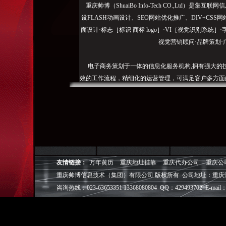
重庆帅博（ShuaiBo Info-Tech CO.,Ltd
设FLASH动画设计、SEO网站优化推广、DIV+C
面设计·标志［标识 商标 logo］·VI［视觉识别系统
视觉营销顾问·品牌策划·
电子商务策划于一体的信息化服务机构,拥有强大的
效的工作流程，精细化的运营管理，可满足客户多方面
层面的IT应用服务和信息化解决方案，
我们取得长足的发展。并始终秉承“诚信为本”的经营
户理解互联网对企业的独特价值，并充分把握中小型企
成功,就等于
友情链接：
万年黄历
重庆地址挂靠
重庆代办公司
重庆公
◎
帅博
——用灵魂来设计，我
重庆帅博信息技术（集团）有限公司 版权所有 公司地址：重庆
◎
帅博
——网络营销
◎
帅博
——专业的团队
咨询热线：023-63653351 13368080804 QQ：429493702 E-mail：
◎
帅博
——让网站突显