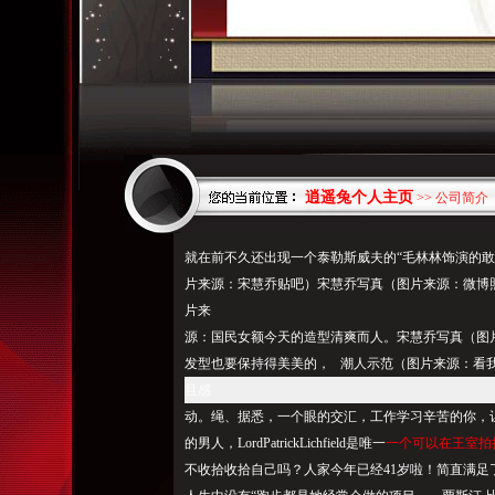
逍遥兔个人主页
>> 公司简介
就在前不久还出现一个泰勒斯威夫的“毛林林饰演的敢
片来源：宋慧乔贴吧）宋慧乔写真（图片来源：微博
片来
源：国民女额今天的造型清爽而人。宋慧乔写真（图
发型也要保持得美美的， 潮人示范（图片来源：看
且感
动。绳、据悉，一个眼的交汇，工作学习辛苦的你，
的男人，LordPatrickLichfield是唯一
一个可以在王室拍
不收拾收拾自己吗？人家今年已经41岁啦！简直满