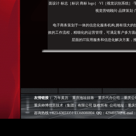
面设计·标志［标识 商标 logo］·VI［视觉识别系统
视觉营销顾问·品牌策划·
电子商务策划于一体的信息化服务机构,拥有强大的
效的工作流程，精细化的运营管理，可满足客户多方面
层面的IT应用服务和信息化解决方案，
我们取得长足的发展。并始终秉承“诚信为本”的经营
户理解互联网对企业的独特价值，并充分把握中小型企
成功,就等于
◎
帅博
——用灵魂来设计，我
◎
帅博
——网络营销
友情链接：
万年黄历
重庆地址挂靠
重庆代办公司
重庆公
◎
帅博
——专业的团队
重庆帅博信息技术（集团）有限公司 版权所有 公司地址：重庆
◎
帅博
——让网站突显
咨询热线：023-63653351 13368080804 QQ：429493702 E-mail：