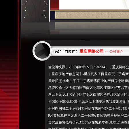
重庆网络公司
>> 公司简介
请投诉快照。2017年09月22日23:02:14，，
｜重庆房地产信息网】-重庆到家了网重庆页二手房新
登录|注册退出二手房二手房新房商业地产租房小区
坪坝区渝北区大渡口区巴南区北碚区江津区40万以下40-60万60-
及以上九龙坡区渝中区江北区南岸区沙坪坝区渝北区大渡口
元6000-8000元8000-元元及以上我要出售我要
手房巴国城二手房324套房源在售南滨路二手房164
964套房源在售龙洲湾二手房968套房源在售杨家坪二手
套房源在售低总价963套房源在售豪华型683套房源