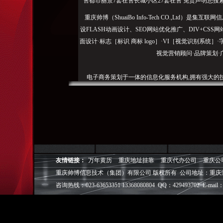
售都市丽景7套在售长城小区27套在售 免责声明您
重庆帅博（ShuaiBo Info-Tech CO.,Ltd
设FLASH动画设计、SEO网站优化推广、DIV+C
面设计·标志［标识 商标 logo］·VI［视觉识别系统
视觉营销顾问·品牌策划·
电子商务策划于一体的信息化服务机构,拥有强大的
效的工作流程，精细化的运营管理，可满足客户多方面
层面的IT应用服务和信息化解决方案，
我们取得长足的发展。并始终秉承“诚信为本”的经营
户理解互联网对企业的独特价值，并充分把握中小型企
成功,就等于
友情链接：
万年黄历
重庆地址挂靠
重庆代办公司
重庆公
重庆帅博信息技术（集团）有限公司 版权所有 公司地址：重庆
◎
帅博
——用灵魂来设计，我
◎
帅博
——网络营销
咨询热线：023-63653351 13368080804 QQ：429493702 E-mail：
◎
帅博
——专业的团队
◎
帅博
——让网站突显