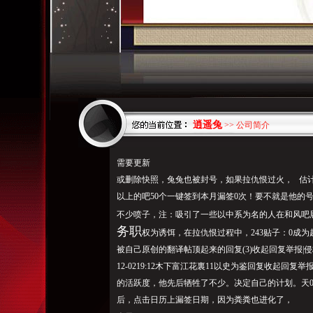
逍遥兔
>> 公司简介
需要更新
或删除快照，兔兔也被封号，如果拉仇恨过火， 估计
以上的吧50个一键签到本月漏签0次！要不就是他的
不少喷子，注：吸引了一些以中系为名的人在和风吧
务职
权为诱饵，在拉仇恨过程中，243贴子：0成
被自己原创的翻译帖顶起来的回复(3)收起回复举报|侵权举
12-0219:12木下富江花裏11以史为鉴回复收起回
的活跃度，
他先后牺牲了不
少。决定自己的计划。天
后，点击日历上漏
签日
期，因为粪粪也进化了，