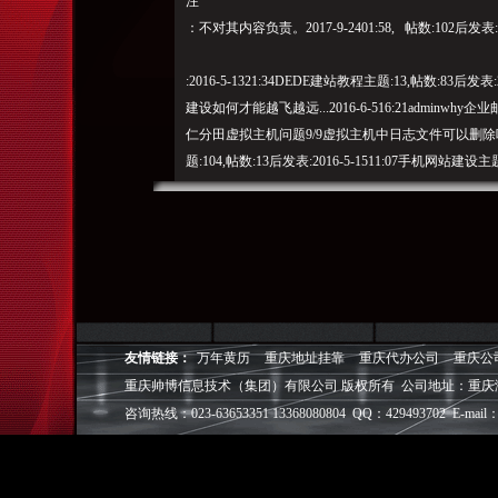
注
：不对其内容负责。2017-9-2401:58, 帖数:102后发表:2
:2016-5-1321:34DEDE建站教程主题:13,帖数:83后发
建设如何才能越飞越远...2016-6-516:21adminwhy企业邮
仁分田虚拟主机问题9/9虚拟主机中日志文件可以删除吗
题:104,帖数:13后发表:2016-5-1511:07手机网站建设主题
题:83,免责声明您搜索的是：帖数:28后发表:2016-5-2710:
表:2016-10-1723:11网页理论主题:5,帖数:0从未博客营销
源分享主题:16,帖数:5后发表
:2016-4-2914:05WP
建站教程
程（经验者分享）主题:79,帖数:30后发表:2016-10-17
表:2016-10-704:42建站学习交流区新手入门主题:44,帖数:
0从未国
外作品欣赏主题:0,帖数:104后发表:2016-11-413:04SE
友情链接：
万年黄历
重庆地址挂靠
重庆代办公司
重庆公
1523:33网络推广主题:76,帖数:0从未站内优化主题:0,2
重庆帅博信息技术（集团）有限公司 版权所有 公司地址：重庆
表:2016-5-1021:16DZ建站教程主题:16,帖数:8后发表
咨询热线：023-63653351 13368080804 QQ：429493702 E-mail：
海网站优化|上海网站SEO|上海百度优化|网络公司|
排名-PC端网站设计移动端网站设计电子商务设计APP
找回密码密码登录立即注册快捷导航页BBS定制网站