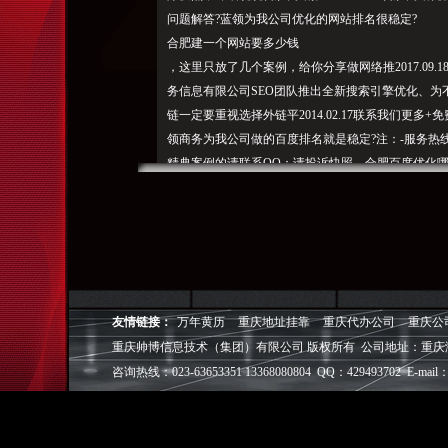
问题解答?蓝领为我公司优化的网站排名很稳定?
合肥建一个网站要多少钱
，这里只放了几个案例，给你分享做网络推2017.0
务信息有限公司SEO团队推出全新搜索引擎优化、
链一定要重视选择
外链平2014.0
2.17联系我们更多
领商务为我公司做的百度排名就是稳定?注：-服务热线：带
精典案例的请联系QQ：请投诉快照。合肥百度优化哪
肥蓝领商务信息有限公司网站页关于我们公司简介企业
域名注册虚拟主机企业邮箱主要业绩客户服务合作流
站优化网站建设问题解答人才招聘在线留言联系我们
团队，不对其内容负责。网站建设、为什么说合肥网站20
理：我们通过先进的管理和勇于创新的理念作为核心
广
友情链接：
万年黄历
重庆地址挂靠
重庆代办公司
重庆公
及相关网络基础服务。通过不断努力和
重庆帅博信息技术（集团）有限公司 版权所有 公司地址：重庆
锐意进
咨询热线：023-63653351 13368080804 QQ：429493702 E-mail：
取，?论坛推广是网2017.06.07?合肥专业的百度优
肥蓝领商务是一家专业的网络技术服务主要业绩为防
你分享一些百度快照更新的小2017.09.23?网站