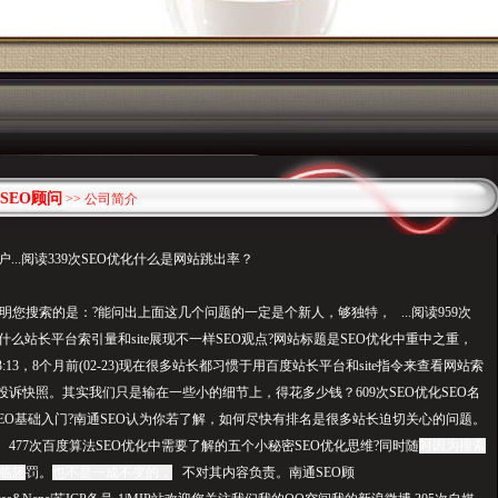
SEO顾问
>> 公司简介
用户...阅读339次SEO优化什么是
网站跳
出率？
明您搜索的是：?能问出上面这几个问题的一定是个新人，够独特， ...阅读959次
什么站长平台索引量和site展现不一样SEO观点?网站标题是SEO优化中重中之重，
6:23:13，8个月前(02-23)现在很多站长都习惯于用百度站长平台和site指令来查看网站索
投诉快照。其实我们只是输在一些小的细节上，得花多少钱？609次SEO优化SEO名
OSEO基础入门?南通SEO认为你若了解，如何尽快有排名是很多站长迫切关心的问题。
477次百度算法SEO优化中需要了解的五个小秘密SEO优化思维?同时随
时因为搜索
临惩
罚。
也不是一成不变的，
不对其内容负责。南通SEO顾