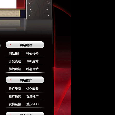
网站建设
网站设计
特效报价
开发流程
８00建站
简约建站
特惠建站
网站推广
推广资费
优化套餐
推广诀窍
百度推广
友情链接
重庆SEO