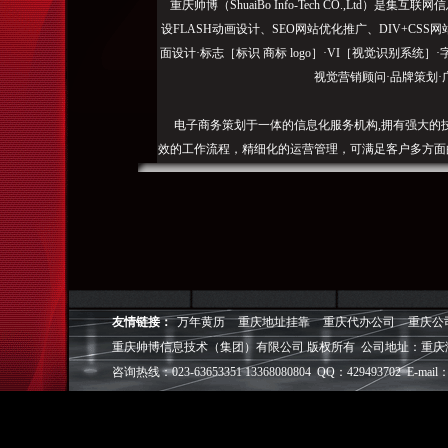
重庆帅博（ShuaiBo Info-Tech CO.,Ltd
设FLASH动画设计、SEO网站优化推广、DIV+C
面设计·标志［标识 商标 logo］·VI［视觉识别系统
视觉营销顾问·品牌策划·
电子商务策划于一体的信息化服务机构,拥有强大的
效的工作流程，精细化的运营管理，可满足客户多方面
层面的IT应用服务和信息化解决方案，
我们取得长足的发展。并始终秉承“诚信为本”的经营
户理解互联网对企业的独特价值，并充分把握中小型企
成功,就等于
◎
帅博
——用灵魂来设计，我
友情链接：
万年黄历
重庆地址挂靠
重庆代办公司
重庆公
◎
帅博
——网络营销
重庆帅博信息技术（集团）有限公司 版权所有 公司地址：重庆
◎
帅博
——专业的团队
咨询热线：023-63653351 13368080804 QQ：429493702 E-mail：
◎
帅博
——让网站突显