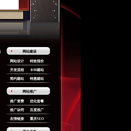
网站建设
网站设计
特效报价
开发流程
８00建站
简约建站
特惠建站
网站推广
推广资费
优化套餐
推广诀窍
百度推广
友情链接
重庆SEO