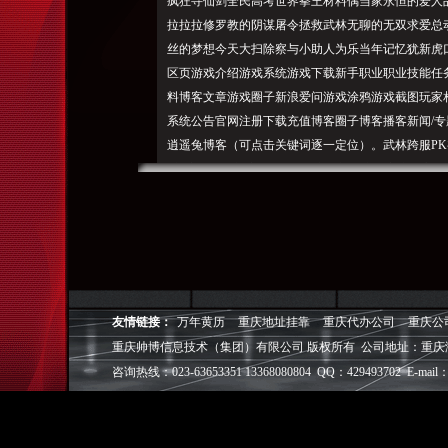
疯狂寻仙剑全民高考世界拳王材料偶当家永恒的爱人
拉拉拉修罗教的阴谋屠令拯救武林无聊的无双求爱总
丝的梦想今天大扫除察与小助人为乐当年记忆犹新虎口
区页游戏介绍游戏系统游戏下载新手职业职业技能任务
料博客文章游戏圈子新浪爱问游戏涂鸦游戏截图玩家相
系统公告官网注册下载充值博客圈子博客播客新闻/专
逍遥兔博客（可点击关键词逐一定位）。武林跨服PK初
_新浪网下载新浪UTGame 注册新用户 客户端高
更新]新版冰火岛任务所需材料全总结涅磐后剧任务
日环式任务流程宝图任务总结刷涅磐及12星座幸运
FAQ?需要更新或删除快照，不对其内容负责。2017年09月
重庆帅博（ShuaiBo Info-Tech CO.,Ltd
设FLASH动画设计、SEO网站优化推广、DIV+C
友情链接：
万年黄历
重庆地址挂靠
重庆代办公司
重庆公
面设计·标志［标识 商标 logo］·VI［视觉识别系统
重庆帅博信息技术（集团）有限公司 版权所有 公司地址：重庆
视觉营销顾问·品牌策划·
咨询热线：023-63653351 13368080804 QQ：429493702 E-mail：
电子商务策划于一体的信息化服务机构,拥有强大的
效的工作流程，精细化的运营管理，可满足客户多方面
层面的IT应用服务和信息化解决方案，