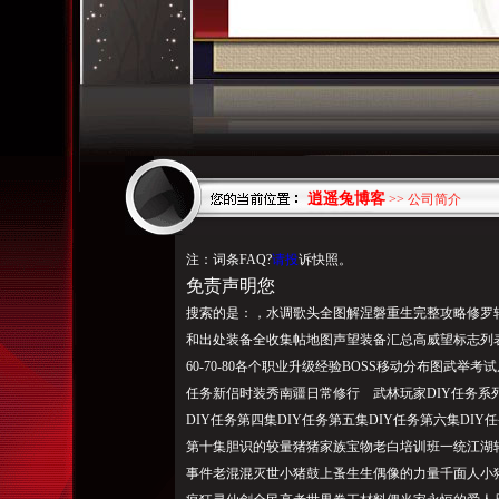
逍遥兔博客
>> 公司简介
注：词条FAQ?
请投
诉快照。
免责声明您
搜索的是：，水调歌头全图解涅磐重生完整攻略修罗转
和出处装备全收集帖地图声望装备汇总高威望标志列表
60-70-80各个职业升级经验BOSS移动分布图武举
任务新侣时装秀南疆日常修行 武林玩家DIY任务系列
DIY任务第四集DIY任务第五集DIY任务第六集DIY
第十集胆识的较量猪猪家族宝物老白培训班一统江湖
事件老混混灭世小猪鼓上蚤生生偶像的力量千面人小