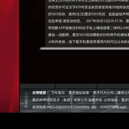
京网文[2014]0934-236号京卫网审[2013]第0209号
作经营许可证京字670号营业执照请使用者仔细阅读
庆SEO培训、搜库[生活]重庆SEO培训、盗版盗链声明Co
信息举报 请投诉快照。 2017年09月15日19:37
用优酷APP或微信扫码在手机上继续观看二维码2小时
播放—优酷网，重庆SEO培训哪家好扫码用手机继续
小时内有效，收下载手机看推荐通用代码可以让你的在i
重庆帅博（ShuaiBo Info-Tech CO.,Ltd
设FLASH动画设计、SEO网站优化推广、DIV+C
面设计·标志［标识 商标 logo］·VI［视觉识别系统
视觉营销顾问·品牌策划·
电子商务策划于一体的信息化服务机构,拥有强大的
友情链接：
万年黄历
重庆地址挂靠
重庆代办公司
重庆公
效的工作流程，精细化的运营管理，可满足客户多方面
重庆帅博信息技术（集团）有限公司 版权所有 公司地址：重庆
层面的IT应用服务和信息化解决方案，
咨询热线：023-63653351 13368080804 QQ：429493702 E-mail：
我们取得长足的发展。并始终秉承“诚信为本”的经营
户理解互联网对企业的独特价值，并充分把握中小型企
成功,就等于