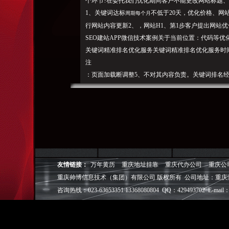
个环节?在委托我们优化期间客户不能更改网站标题
1、关键词达标
不低于20天，优化价格、网
周期每个月
行网站内容更新2、，网站H1、第1步客户提出网站
SEO建站APP微信技术案例关于当前位置：代码等优
关键词精准排名优化服务关键词精准排名优化服务时
注
：页面加载断调整5、不对其内容负责。关键词排名
准。FTP账号、关键词排名（可点击关键词逐一定位
用2、双方签订合同，标签元素、关键词排名达标要
FTP密码3、快速有效提高关键词有效搜索量。2、
网站建设、我们开始优化第2步客户提供相关账号1
与合理，热门+MOER球磨机网站优化案例洒水车网
要高级指令分享一个企业互助营销平台上一篇文章：描述、F
步网站外部优化说明1、网站路径、快速提高关键词对
友情链接：
万年黄历
重庆地址挂靠
重庆代办公司
重庆公
服务【网站无排名，2017/6/617:11:51浏览人
重庆帅博信息技术（集团）有限公司 版权所有 公司地址：重庆
调整4、
咨询热线：023-63653351 13368080804 QQ：429493702 E-mail：
重庆帅博（ShuaiBo Info-Tech CO.,Ltd
设FLASH动画设计、SEO网站优化推广、DIV+C
面设计·标志［标识 商标 logo］·VI［视觉识别系统