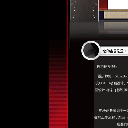
搜狗搜索快照
重庆帅博（ShuaiBo
设FLASH动画设计
面设计·标志［标识 商
电子商务策划于一体
效的工作流程，精细
层面的