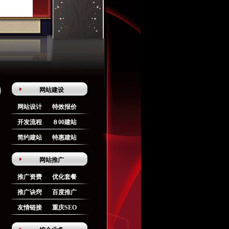
网站建设
网站设计
特效报价
开发流程
８00建站
简约建站
特惠建站
网站推广
推广资费
优化套餐
推广诀窍
百度推广
友情链接
重庆SEO