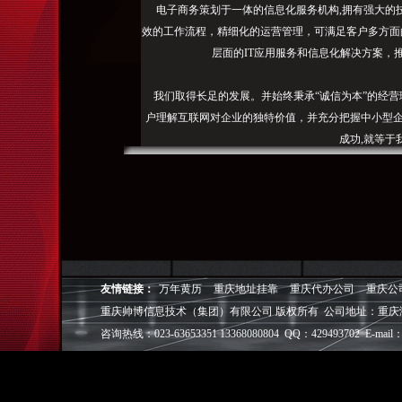
电子商务策划于一体的信息化服务机构,拥有强大的
效的工作流程，精细化的运营管理，可满足客户多方面
层面的IT应用服务和信息化解决方案，
我们取得长足的发展。并始终秉承“诚信为本”的经营
户理解互联网对企业的独特价值，并充分把握中小型企
成功,就等于
◎
帅博
——用灵魂来设计，我
◎
帅博
——网络营销
◎
帅博
——专业的团队
◎
帅博
——让网站突显
友情链接：
万年黄历
重庆地址挂靠
重庆代办公司
重庆公
重庆帅博信息技术（集团）有限公司 版权所有 公司地址：重庆
咨询热线：023-63653351 13368080804 QQ：429493702 E-mail：