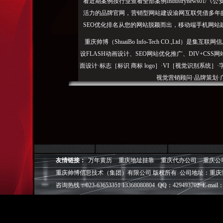
看近期案例按行业查看全部案例Industrynews0
活力的品牌官网，营销型网站建设渝网互联凭借多年
SEO优化排名从您的网站脱颖而出，移动端手机网站
重庆帅博（ShuaiBo Info-Tech CO.,Ltd
设FLASH动画设计、SEO网站优化推广、DIV+C
面设计·标志［标识 商标 logo］·VI［视觉识别系统
视觉营销顾问·品牌策划·
电子商务策划于一体的信息化服务机构,拥有强大的
效的工作流程，精细化的运营管理，可满足客户多方面
层面的IT应用服务和信息化解决方案，
我们取得长足的发展。并始终秉承“诚信为本”的经营
友情链接：
万年黄历
重庆地址挂靠
重庆代办公司
重庆公
户理解互联网对企业的独特价值，并充分把握中小型企
重庆帅博信息技术（集团）有限公司 版权所有 公司地址：重庆
成功,就等于
咨询热线：023-63653351 13368080804 QQ：429493702 E-mail：
◎
帅博
——用灵魂来设计，我
◎
帅博
——网络营销
◎
帅博
——专业的团队