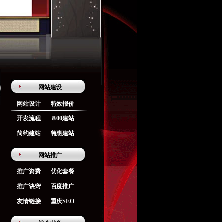
网站建设
网站设计
特效报价
开发流程
８00建站
简约建站
特惠建站
网站推广
推广资费
优化套餐
推广诀窍
百度推广
友情链接
重庆SEO