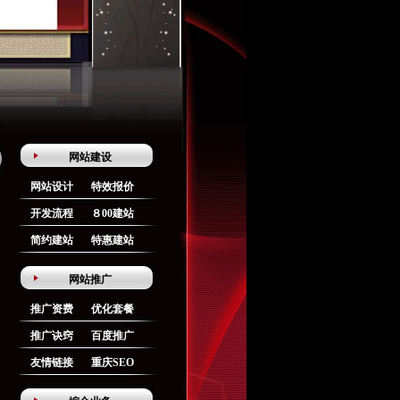
网站建设
网站设计
特效报价
开发流程
８00建站
简约建站
特惠建站
网站推广
推广资费
优化套餐
推广诀窍
百度推广
友情链接
重庆SEO