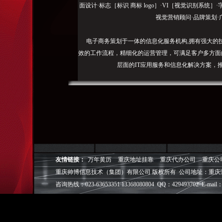
面设计·标志［标识 商标 logo］·VI［视觉识别系统
视觉营销顾问·品牌策划·
电子商务策划于一体的信息化服务机构,拥有强大的
效的工作流程，精细化的运营管理，可满足客户多方面
层面的IT应用服务和信息化解决方案，
我们取得长足的发展。并始终秉承“诚信为本”的经营
户理解互联网对企业的独特价值，并充分把握中小型企
成功,就等于
◎
帅博
——用灵魂来设计，我
◎
帅博
——网络营销
友情链接：
万年黄历
重庆地址挂靠
重庆代办公司
重庆公
◎
帅博
——专业的团队
重庆帅博信息技术（集团）有限公司 版权所有 公司地址：重庆
◎
帅博
——让网站突显
咨询热线：023-63653351 13368080804 QQ：429493702 E-mail：