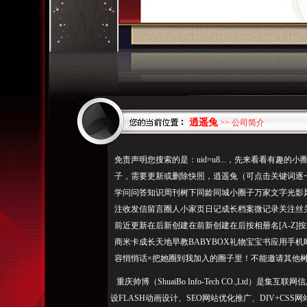
逍遥兔
>> 公司简介
免责声明您搜索的是：uid=u8...，先来看看有趣
子，需要更新或删除快照，逍遥兔（可点击关键词逐一定位）
学问问答知识周刊树下同龄同城小圈子万家文字光影
注收发信留言圈人小家页日记成长档案微记录关注丝
前近更新在后新创建在前新创建在后按相册名[A-Z]按相册
商米卡成长天地早教BABYBOX礼物宝宝书应用手
容悄悄话×把她圈到我加入的圈子里！不能邀请其他
重庆帅博（ShuaiBo Info-Tech CO.,Ltd
设FLASH动画设计、SEO网站优化推广、DIV+C