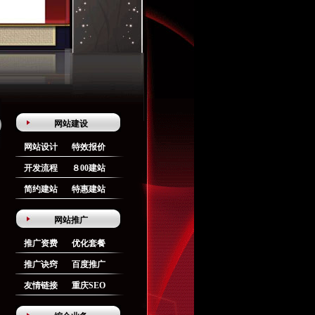
网站建设
网站设计
特效报价
开发流程
８00建站
简约建站
特惠建站
网站推广
推广资费
优化套餐
推广诀窍
百度推广
友情链接
重庆SEO