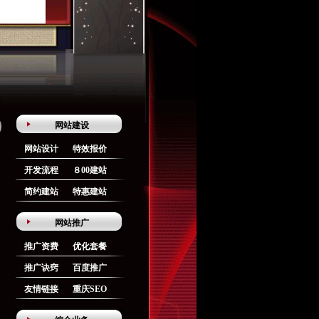
网站建设
网站设计
特效报价
开发流程
８00建站
简约建站
特惠建站
网站推广
推广资费
优化套餐
推广诀窍
百度推广
友情链接
重庆SEO