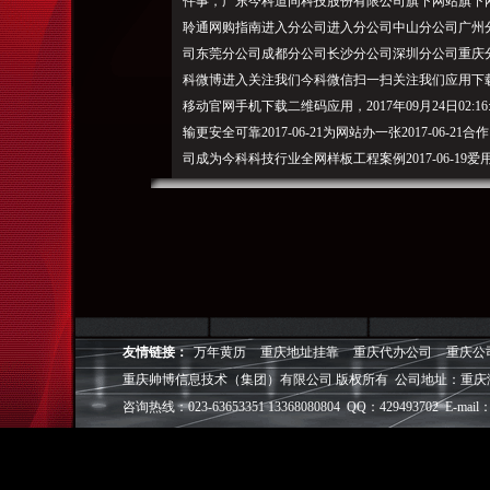
件事，广东今科道同科技股份有限公司旗下网站旗下
聆通网购指南进入分公司进入分公司中山分公司广州
司东莞分公司成都分公司长沙分公司深圳分公司重庆
科微博进入关注我们今科微信扫一扫关注我们应用下载
移动官网手机下载二维码应用，2017年09月24日02
输更安全可靠2017-06-21为网站办一张2017-06
司成为今科科技行业全网样板工程案例2017-06-1
网公司,网站建设,
重庆帅博（ShuaiBo Info-Tech CO.,Ltd
设FLASH动画设计、SEO网站优化推广、DIV+C
面设计·标志［标识 商标 logo］·VI［视觉识别系统
视觉营销顾问·品牌策划·
友情链接：
万年黄历
重庆地址挂靠
重庆代办公司
重庆公
电子商务策划于一体的信息化服务机构,拥有强大的
重庆帅博信息技术（集团）有限公司 版权所有 公司地址：重庆
效的工作流程，精细化的运营管理，可满足客户多方面
层面的IT应用服务和信息化解决方案，
咨询热线：023-63653351 13368080804 QQ：429493702 E-mail：
我们取得长足的发展。并始终秉承“诚信为本”的经营
户理解互联网对企业的独特价值，并充分把握中小型企