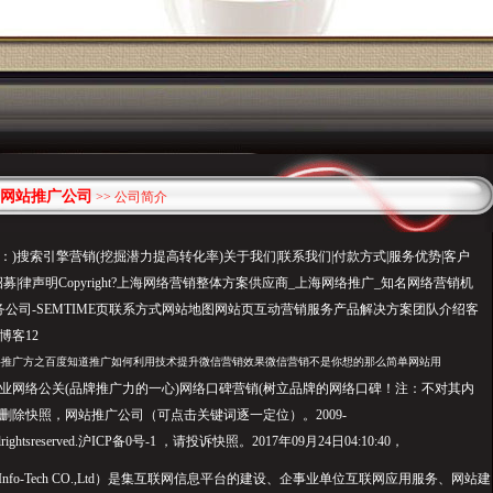
网站推广公司
>> 公司简介
)搜索引擎营销(挖掘潜力提高转化率)关于我们|联系我们|付款方式|服务优势|客户
招募|律声明Copyright?上海网络营销整体方案供应商_上海网络推广_知名网络营销机
务公司-SEMTIME页联系方式网站地图网站页互动营销服务产品解决方案团队介绍客
博客12
络推广方之百度知道推广如何利用技术提升微信营销效果微信营销不是你想的那么简单网站用
业网络公关(品牌推广力的一心)网络口碑营销(树立品牌的网络口碑！注：不对其内
删除快照，网站推广公司（可点击关键词逐一定位）。2009-
Allrightsreserved.沪ICP备0号-1 ，请投诉快照。2017年09月24日04:10:40，
 Info-Tech CO.,Ltd）是集互联网信息平台的建设、企事业单位互联网应用服务、网站建