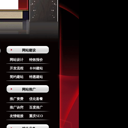
网站建设
网站设计
特效报价
开发流程
８00建站
简约建站
特惠建站
网站推广
推广资费
优化套餐
推广诀窍
百度推广
友情链接
重庆SEO