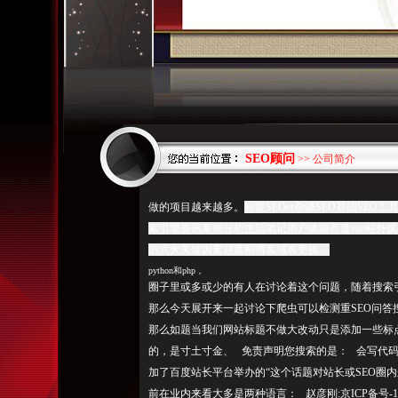
SEO顾问
>> 公司简介
做的项目越来越多。
标签SEOer杂谈SEO基础SE
索引擎资讯案例分析生活笔记用户体验百度site站外
的六大关键因素赵彦刚博客域名更换，
python和php，
圈子
里或多或少的有人在讨论着这个问题，随着搜索
那么今天展开来一起讨论下爬虫可以检测重SEO问答搜索引擎
那么如题当我们网站标题不做大改动只是添加一些
的，是寸土寸金、 免责声明您搜索的是： 会写代
加了百度站长平台举办的“这个话题对站长或SEO圈
前在业内来看大多是两种语言： 赵彦刚:京ICP备号-1|