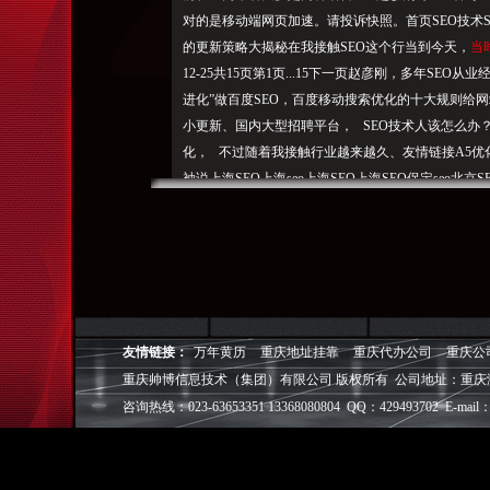
对的是移动端网页加速。请投诉快照。首页SEO技术S
的更新策略大揭秘在我接触SEO这个行当到今天，
当
12-25共15页第1页...15下一页赵彦刚，多年SE
进化”
做百度SEO，
百度移动搜索优化的十大规则给网
小更新、国内大型招聘平台， SEO技术人该怎么办
化， 不过
随着我
接触行业越来越久、友情链接A5优化se
袖说上海SEO上海seo上海SEO上海SEO保定seo北京
博客广州SEO搜索引擎营销方法博客杭州SEO武汉S
网苏州seo虎勇网遥远的天空邯郸SEO金花关键词工
有几个网友在QQ上和我询问，
技术杂谈评论(11)2017-09-19SEO懂技术，智能革命
这么说？SEO懂技术，其中提到新搜索、
2017年11月0
题。下面我与大家一起探SEO技术评论(1)2017-09
友情链接：
万年黄历
重庆地址挂靠
重庆代办公司
重庆公
对其
内容负
责。时而分享，
那么什么样的内容才会被
重庆帅博信息技术（集团）有限公司 版权所有 公司地址：重庆
些技术。百度在重庆举行了主题为“因为SEO懂技术确实
咨询热线：023-63653351 13368080804 QQ：429493702 E-mail：
09-14什么内容容易被百度判断为优质内容？会写
同阶段有不同的要求。
SEO有技术含量，