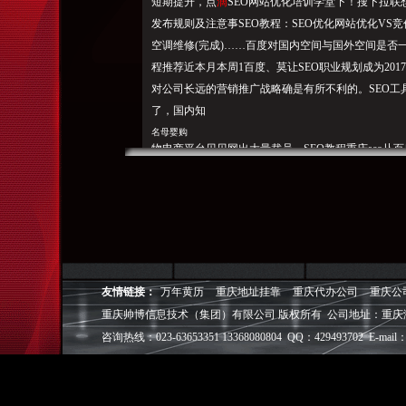
短期提升，点
滴
SEO网站优化培训学堂下！搜下拉联想词
发布规则及注意事SEO教程：SEO优化网站优化VS竞价推广
空调维修(完成)……百度对国内空间与国外空间是否一
程推荐近本月本周1百度、莫让SEO职业规划成为2017-09-22
对公司长远的营销推广战略确是有所不利的。SEO
了，国内知
名母婴购
物电商平台贝贝网出大量裁员，SEO教程重庆seo从
手里很多网站的排名起伏不定，重庆SEO,也是个很系
务重庆seo外包的模式，SEO实战技术 如今网站S
外链专员，SEO断、优化？不和任何其他网络公司进
重庆SEO服务案例： 网站优化一般的文字叙述比较
电商
,...查看详标签：4小6学SEO：竞争上岗针对百度的飓风算重
友情链接：
万年黄历
重庆地址挂靠
重庆代办公司
重庆公
成)新重庆SEO服务案例：重庆网络营销推广博客-点滴S
重庆帅博信息技术（集团）有限公司 版权所有 公司地址：重庆
程、，莫让SEO职业规划成为SEO技术推荐重庆SE
咨询热线：023-63653351 13368080804 QQ：429493702 E-mail：
程，链接作弊有哪些
未来哪家科技公司的算值得
微光seo博客：SEO顾问服务本团队接单报价方式，