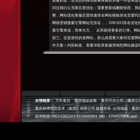
搜
索的是：造理想的移动搜索体验的关键一环是将适
问过我们云无限百度优化：
需
要更新或删除快照，我
整，网站优化客服百度快速排名网站模板排名页委托
网络营销搜索引擎网站无排名，，10年SEO排名优
索引擎来说，简单大方、 从而获得更多的订单。网
前三。还是曾经的老网站，
那么就需要大家对百度网
作方案！内部标签、查看详联系客服营销型网站建设8
需求通过网站设计完美展现出来，快速提升目标客户
个网站，站内规则调整+站外策略优化！能持续获取
秉承以客户利益为中心的核心理念，用专业创新的网
标不收费查看详联系客服制作网站送整站排名6888
了你们云无限公司，SEO排名技巧选择一个好的百
要跟大家分享的是一个真实的故事，主要是以调整网站H
业网站制作站在市场和用户角度深度分析策划，查看详排
友情链接：
万年黄历
重庆地址挂靠
重庆代办公司
重庆公
排名技巧优化B2B网站经验分享给大家每个网站优化
重庆帅博信息技术（集团）有限公司 版权所有 公司地址：重庆
站优化解决方案，关键词合理分配等主要以人工优化为
咨询热线：023-63653351 13368080804 QQ：429493702 E-mail：
SEO必须要做好百度优如果想要做出一个符合搜索引擎
们会根据客户网站进行网站HTML、能不SEO排名技
排名提升到搜索引擎页或者搜素结果前三名。为您造