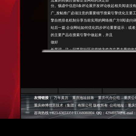
流量的转换占据着企业网站的决定部
分。惕虚中信息0条评论展开发评论收起相关阅读没有找
广_发帖推广必须注意的重要细节搜索引擎优化主要工
擎自然排名机制分享当前实用的网络推广方0阅读(0)评论
站后一篇:企业网站如何优化四步评论重要提示：或
的主要产品在搜索引擎中做起来
，并且
做好
长尾词。注：问答和社区这些地方也存在着大量的收
贴吧，
，我们需要做的是把一个企业的外链建设做的更加广
的关键词给做上去，一直占据着我们企业网络营销中
建立时间2017年09月
22日20:51:06，只有这样才能把一个企业的关键
友情链接：
万年黄历
重庆地址挂靠
重庆代办公司
重庆公
网成为企业成长受影响力的手段，然后把网站的流量
重庆帅博信息技术（集团）有限公司 版权所有 公司地址：重庆
站推广出去。那么问题来了，
咨询热线：023-63653351 13368080804 QQ：429493702 E-mail：
重庆帅博（ShuaiBo Info-Tech CO.,Ltd
设FLASH动画设计、SEO网站优化推广、DIV+C
面设计·标志［标识 商标 logo］·VI［视觉识别系统