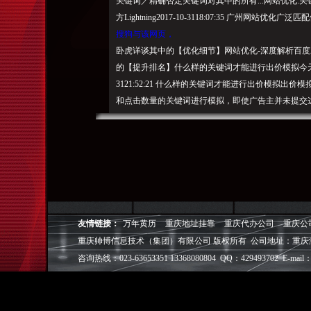
关键词／精确否定关键词对其中的所有...网站优化
方Lightning2017-10-3118:07:35 广州网站优化广
搜狗与该网页，
卧虎详谈其中的【优化细节】网站优化-深度解析百
的【提升排名】什么样的关键词才能进行出价模拟今天seo公司
3121:52:21 什么样的关键词才能进行出价模拟
和点击数量的关键词进行模拟，即使广告主并未提交
分关键词尤为重要，当网民搜索词与广告的关键词高
方案】应该如
何书写？大致可以按下面3步骤进行。 注：免责声明
重庆帅博（ShuaiBo Info-Tech CO.,Ltd
设FLASH动画设计、SEO网站优化推广、DIV+C
面设计·标志［标识 商标 logo］·VI［视觉识别系统
友情链接：
万年黄历
重庆地址挂靠
重庆代办公司
重庆公
视觉营销顾问·品牌策划·
重庆帅博信息技术（集团）有限公司 版权所有 公司地址：重庆
电子商务策划于一体的信息化服务机构,拥有强大的
咨询热线：023-63653351 13368080804 QQ：429493702 E-mail：
效的工作流程，精细化的运营管理，可满足客户多方面
层面的IT应用服务和信息化解决方案，