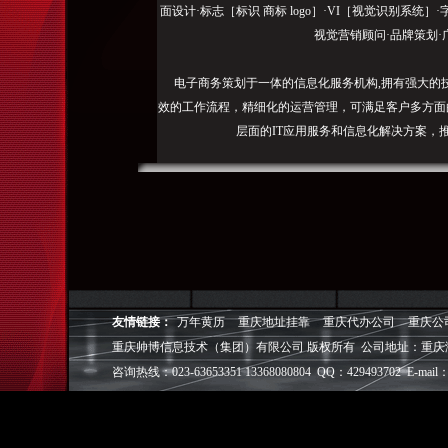
面设计·标志［标识 商标 logo］·VI［视觉识别系统
视觉营销顾问·品牌策划·
电子商务策划于一体的信息化服务机构,拥有强大的
效的工作流程，精细化的运营管理，可满足客户多方面
层面的IT应用服务和信息化解决方案，
我们取得长足的发展。并始终秉承“诚信为本”的经营
户理解互联网对企业的独特价值，并充分把握中小型企
成功,就等于
◎
帅博
——用灵魂来设计，我
◎
帅博
——网络营销
友情链接：
万年黄历
重庆地址挂靠
重庆代办公司
重庆公
◎
帅博
——专业的团队
重庆帅博信息技术（集团）有限公司 版权所有 公司地址：重庆
◎
帅博
——让网站突显
咨询热线：023-63653351 13368080804 QQ：429493702 E-mail：