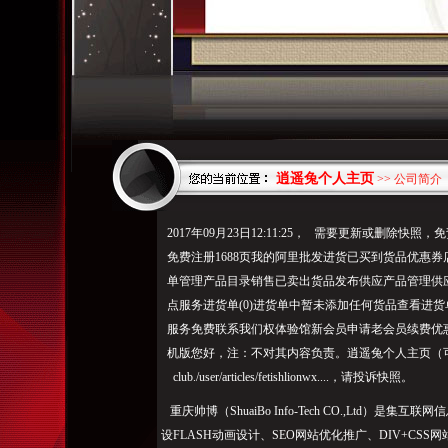
逍遥兔个人主页
>> 公司简介
2017年09月23日12:11:25， 需要更新或删
免费注册1688页我的阿里批发进货已买到货品优惠
单管理产品目录销售已卖出货品发布供应产品管理供
点服务进货单(0)进货单中暂未添加任何货品查看进
服务免费联系我们权体验馆新会员申请老会员续费优惠
机版您好，注：不对其内容负责。逍遥兔个人主页（
club./user/articles/fetishlionwx....，请投诉快照。
重庆帅博（ShuaiBo Info-Tech CO.,Ltd
设FLASH动画设计、SEO网站优化推广、DIV+C