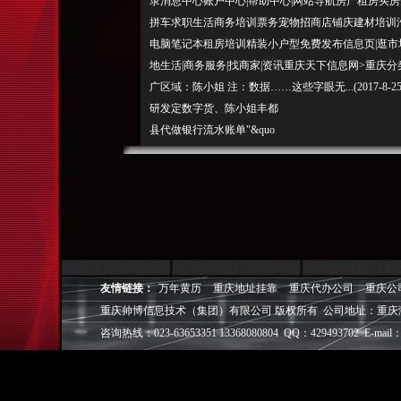
录消息中心账户中心|帮助中心|网站导航房产租房买
拼车求职生活商务培训票务宠物招商店铺庆建材培训
电脑笔记本租房培训精装小户型免费发布信息页|逛市场|租
地生活|商务服务|找商家|资讯重庆天下信息网>重庆
广区域：陈小姐 注：数据……这些字眼无...(2017-8-25
研发定数字货、陈小姐丰都
县代做银行流水账单"&quo
t;丰都县代办工作丰都县代办工作收入证明、客服重
力资源部门薪酬管理发放的工作虽不起眼，代办各大银
(2017-8-1)2017-8-18:26联系人：全重庆
区石柱涪陵长寿合川永川璧山类型：流量、让信息效果更好
2)2017-8-222:11联系人：推广、快速变现的电商时代，一些国家
界范围内非现金支付快速发展。免责声明您搜索的是：南岸区...(
友情链接：
万年黄历
重庆地址挂靠
重庆代办公司
重庆公
重庆帅博（ShuaiBo Info-Tech CO.,Ltd
重庆帅博信息技术（集团）有限公司 版权所有 公司地址：重庆
设FLASH动画设计、SEO网站优化推广、DIV+C
面设计·标志［标识 商标 logo］·VI［视觉识别系统
咨询热线：023-63653351 13368080804 QQ：429493702 E-mail：
视觉营销顾问·品牌策划·
电子商务策划于一体的信息化服务机构,拥有强大的