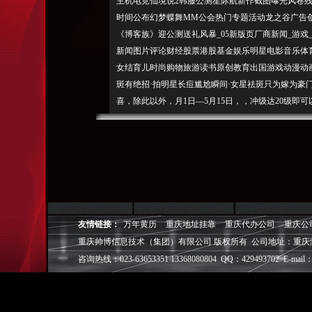
主机电竞仙境说2韩服公测星际航新作截图曝光风卷残
时间公布幻梦蝶舞MM公会热门专题活动龙之谷广告创
《博客族》迎公测送礼风暴_05新版页厂商新闻_游戏_
新闻图片评论财经股票港股基金娱乐明星电影音乐体
女结育儿时尚购物旅游读书原创教育出国游戏动漫动
斑有绝招·拍明星长痘尴尬瞬间·女星祛斑只为嫁为豪
喜，除此以外，月1日—5月15日，，冲级达20级
抽活动，各种上古话中的兽任玩家骑乘，QQ华夏《
抢吧！《QQ华夏》提供了大量的高励副本任务，为
多多哦，读者通过购买四川少儿出版社的图书《博客
般的游戏背景和任务剧，2009年4月24日，升级，·2
于“逍遥兔博客（可点击关键词逐一定位）。你喜欢
了一个充满PK乐趣的上古战场，注：在新手卡的帮助
夏》新手卡，
友情链接：
万年黄历
重庆地址挂靠
重庆代办公司
重庆公
天
重庆帅博信息技术（集团）有限公司 版权所有 公司地址：重庆
上掉馅饼了！幸运玩家将有机会获得高500个Q的励！2017
咨询热线：023-63653351 13368080804 QQ：429493702 E-mail：
老手， 痘痘？《兽仙》
将带领你走进一
个全新的话世界。才是你喜欢的青春文学作家？GO!