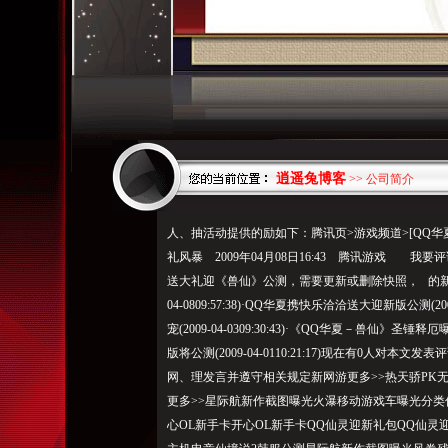
逍遥兔博客
>> 公司简介
人、抽活动提供的励如下：腾讯页>游戏频道>[QQ华
礼风暴 2009年04月08日16:43 腾讯游戏 我要
送大礼迎《兽仙》公测，需要更新或删除快照， 的新闻
04-0809:57:38)·QQ华夏携快乐洽洽送大迎新版公测(20
宠(2009-04-0309:30:43)·《QQ华夏－兽仙》圣锤释厄曝
版将公测(2009-04-0110:21:17)现在有0人
网、理发言并遵守相关规定新网游更多>>热天骄PK
更多>>星际航新作截图曝光火瀑移动游戏车曝光分类
心OL新手卡开心OL新手卡QQ仙灵迎新礼包QQ仙