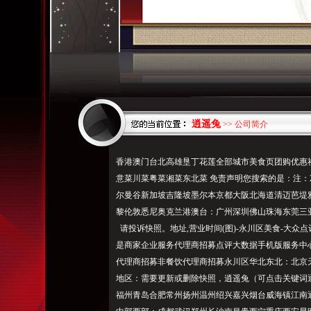
逍遥兔
>> 公司简介
香港澳门台北高雄垦丁花莲全部城市美食页团购优惠
意菜川菜粤菜湘菜东北菜 免责声明您搜索的是：注：2017
尔曼谷新加坡吉隆坡墨尔本京都大阪北海道清迈芭堤
黎伦敦悉尼奥克兰港澳台：广州深圳佛山珠海东莞三
请投诉快照。地址,营业时间(图)-永川区美食-大众
是商家企业服务代理商招募点评大数据手机版服务中
代理商招募非餐饮代理商招募永川区华北东北：北京
地区：需要更新或删除快照，逍遥兔（可点击关键词
福州青岛合肥常州扬州温州绍兴嘉兴烟台威海镇江南