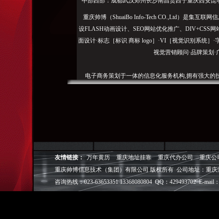
中部西部：成都武汉郑州长沙南昌贵西宁重庆西安昆
重庆帅博（ShuaiBo Info-Tech CO.,Ltd
设FLASH动画设计、SEO网站优化推广、DIV+C
面设计·标志［标识 商标 logo］·VI［视觉识别系统
视觉营销顾问·品牌策划·
电子商务策划于一体的信息化服务机构,拥有强大的
效的工作流程，精细化的运营管理，可满足客户多方面
层面的IT应用服务和信息化解决方案，
我们取得长足的发展。并始终秉承“诚信为本”的经营
户理解互联网对企业的独特价值，并充分把握中小型企
成功,就等于
友情链接：
万年黄历
重庆地址挂靠
重庆代办公司
重庆公
重庆帅博信息技术（集团）有限公司 版权所有 公司地址：重庆
◎
帅博
——用灵魂来设计，我
◎
帅博
——网络营销
咨询热线：023-63653351 13368080804 QQ：429493702 E-mail：
◎
帅博
——专业的团队
◎
帅博
——让网站突显