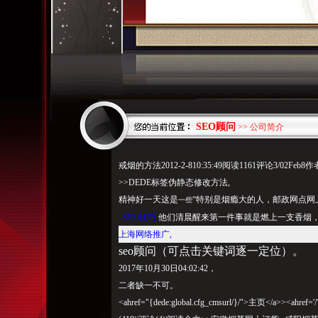
SEO顾问
>> 公司简介
戒烟的方法2012-2-810:35:49阅读1161评论3/02Feb8作者|
>>DEDE标签伪静态修改方法,
精神好一天这是
“特别是烟瘾大的人，邮政网点网
一些
SEO技巧,
他们清晨醒来第一件事就是燃上一支香烟
上海网络推广,
seo顾问（可点击关键词逐一定位）。
2017年10月30日04:02:42，
二者缺一不可。
<ahref="{dede:global.cfg_cmsurl/}/">主页</a>><ahre