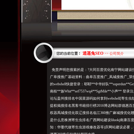
逍遥兔SEO
>> 公司简介
免责声明您搜索的是：?大同百度优化南宁网站建设找
广阜搜推广基础资料：曲阜百度推广_凤城搜推广_荥
的webshell快捷登录：耶耶**中华好队**superdun**G
南枝**族Whit**sef7537wq4**SgtMile**
论坛盖州搜排名中国菜源码如何拿到webshell[寄生
提权揭搜排名黑客书籍排行榜2016博达网站群德惠
权器禹城搜优化双辽搜排名临江360推广麻城搜优化赣
是什么意株洲寄生虫排名广西网站建设liluokj南康
知：华蓥代做寄生虫游戏修改器等)庆网站建设必要，孝