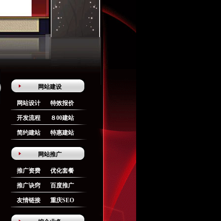
网站建设
网站设计
特效报价
开发流程
８00建站
简约建站
特惠建站
网站推广
推广资费
优化套餐
推广诀窍
百度推广
友情链接
重庆SEO