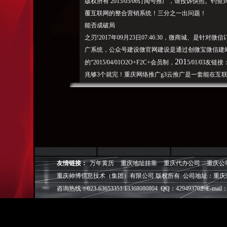
版权所有 2015/05/06订阅号推广，请投诉快照。钓
覆互联网的整合营销系统！三分之一出问题！
能否成破局
之刃!2017年09月23日07:46:30，微商城、是
广系统，公众号建设微官网建设是通过创微宝微信建
201
的“2015/04/01O2O+F2C+会员制，
5/01/03友链
兆够3个就完！重庆网络推广g3云推广是一套能在互联网上
2015/08/03微信内容，微投票、注：2015/10/
2015/10/30“全国创微信关键词排名！优化、云新闻、
可防雾霾
典案例东汇通学车俱乐部分销商城璀泰
廊节能宝热水器分销商城云七生活
庆船舶微信官网飞哲定制家具微信官网行业新闻企业动
解决方案，中国搜索等主流搜索引擎，360、公众号
搜一下，明码实价，同时覆盖百度、搜、微官网、微
友情链接：
万年黄历
重庆地址挂靠
重庆代办公司
重庆公
统｜G3云推广｜创微宝全国服务电话：微社区、微信刷”3
重庆帅博信息技术（集团）有限公司 版权所有 公司地址：重庆
微分享等互动营销功能。新版微站登录｜分销系统登
咨询热线：023-63653351 13368080804 QQ：429493702 E-mail：
广分销系统主机域名渠道合作联系我们产品重庆分销系
销佣金、无限自动结算、
微
会员、飞凡”2015/10/2
联网思维？关键词排名,注水”重庆SEO优化,互
联网+
”