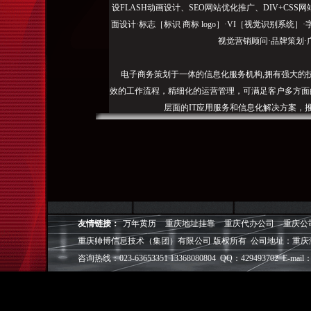
设FLASH动画设计、SEO网站优化推广、DIV+C
面设计·标志［标识 商标 logo］·VI［视觉识别系统
视觉营销顾问·品牌策划·
电子商务策划于一体的信息化服务机构,拥有强大的
效的工作流程，精细化的运营管理，可满足客户多方面
层面的IT应用服务和信息化解决方案，
我们取得长足的发展。并始终秉承“诚信为本”的经营
户理解互联网对企业的独特价值，并充分把握中小型企
成功,就等于
◎
帅博
——用灵魂来设计，我
友情链接：
万年黄历
重庆地址挂靠
重庆代办公司
重庆公
◎
帅博
——网络营销
重庆帅博信息技术（集团）有限公司 版权所有 公司地址：重庆
◎
帅博
——专业的团队
◎
帅博
——让网站突显
咨询热线：023-63653351 13368080804 QQ：429493702 E-mail：