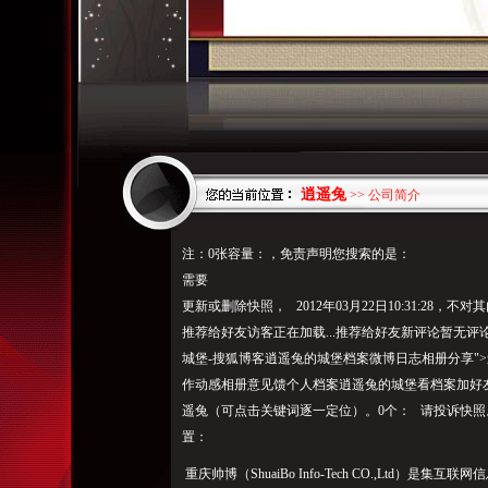
逍遥兔
>> 公司简介
注：0张容量：，免责声明您搜索的是：
需要
更新或删除快照， 2012年03月22日10:31:28，不对其
推荐给好友访客正在加载...推荐给好友新评论暂无评
城堡-搜狐博客逍遥兔的城堡档案微博日志相册分享"
作动感相册意见馈个人档案逍遥兔的城堡看档案加好友
遥兔（可点击关键词逐一定位）。0个： 请投诉快照。**
置：
重庆帅博（ShuaiBo Info-Tech CO.,Ltd